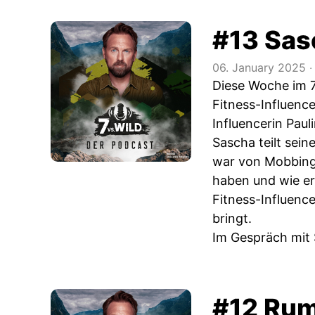
#13 Sas
06. January 2025
‧
Diese Woche im 7
Fitness-Influenc
Influencerin Pau
Sascha teilt sei
war von Mobbing.
haben und wie er
Fitness-Influenc
bringt.
Im Gespräch mit S
#12 Rum