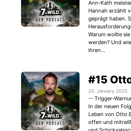
Ann-Kath meistert
Hannah erzählt v
geprägt haben. Si
Herausforderunge
Warum wollte sie 
werden? Und wie 
ihren...
#15 Otto
20. January 2025
‧
-- Trigger-Warnu
In der neuen Fol
Leben von Otto B
offen und mitrei
und Schicksalssc