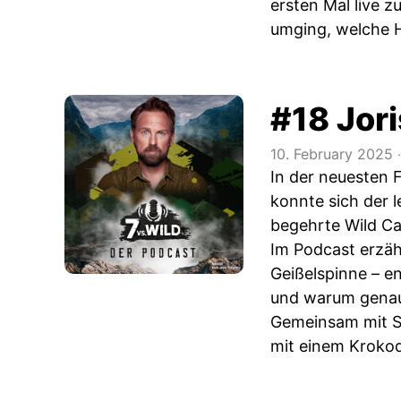
ersten Mal live z
umging, welche H
#18 Jori
10. February 2025
‧
In der neuesten F
konnte sich der 
begehrte Wild Ca
Im Podcast erzähl
Geißelspinne – e
und warum genau 
Gemeinsam mit S
mit einem Krokodi