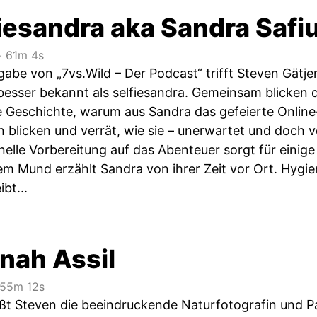
iesandra aka Sandra Safi
‧
61m 4s
abe von „7vs.Wild – Der Podcast“ trifft Steven Gätje
 besser bekannt als selfiesandra. Gemeinsam blicken 
ie Geschichte, warum aus Sandra das gefeierte Onlin
en blicken und verrät, wie sie – unerwartet und doch v
nelle Vorbereitung auf das Abenteuer sorgt für einig
em Mund erzählt Sandra von ihrer Zeit vor Ort. Hygi
ibt...
nah Assil
55m 12s
ßt Steven die beeindruckende Naturfotografin und P