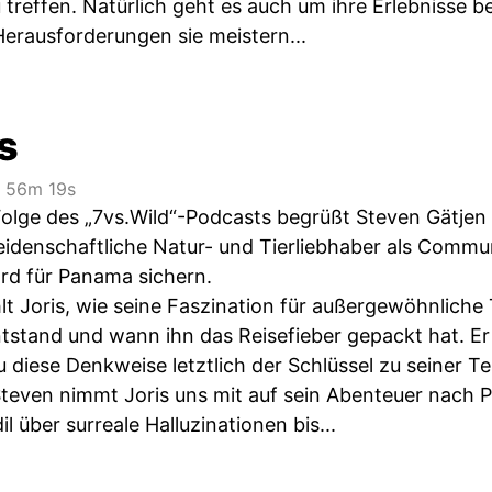
u treffen. Natürlich geht es auch um ihre Erlebnisse be
erausforderungen sie meistern...
s
56m 19s
olge des „7vs.Wild“-Podcasts begrüßt Steven Gätjen e
leidenschaftliche Natur- und Tierliebhaber als Commu
rd für Panama sichern.
t Joris, wie seine Faszination für außergewöhnliche 
ntstand und wann ihn das Reisefieber gepackt hat. Er
diese Denkweise letztlich der Schlüssel zu seiner T
teven nimmt Joris uns mit auf sein Abenteuer nach
l über surreale Halluzinationen bis...