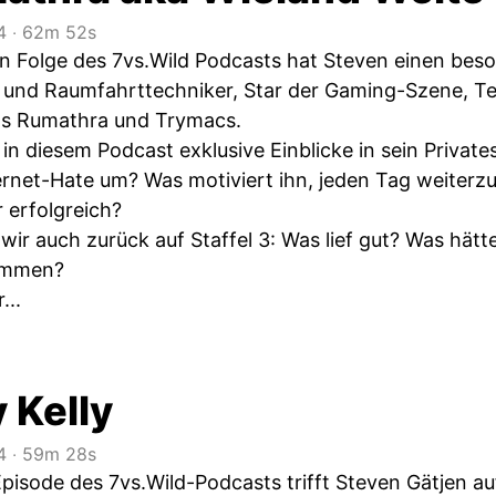
4
‧
62m 52s
n Folge des 7vs.Wild Podcasts hat Steven einen bes
 und Raumfahrttechniker, Star der Gaming-Szene, Tei
s Rumathra und Trymacs.
in diesem Podcast exklusive Einblicke in sein Privat
ernet-Hate um? Was motiviert ihn, jeden Tag weiterz
 erfolgreich?
 wir auch zurück auf Staffel 3: Was lief gut? Was hä
ommen?
...
 Kelly
4
‧
59m 28s
pisode des 7vs.Wild-Podcasts trifft Steven Gätjen au