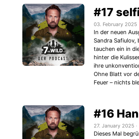
#17 self
03. February 2025
In der neuen Ausg
Sandra Safiulov,
tauchen ein in d
hinter die Kuliss
ihre unkonventio
Ohne Blatt vor d
Feuer – nichts ble
#16 Han
27. January 2025
‧
Dieses Mal begrü