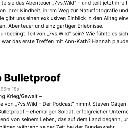
e sie das Abenteuer „7vs.Wild“ – und teilt jetzt ihre
on ihrer Kindheit, ihrem Weg zur Naturfotografie u
e gibt uns einen exklusiven Einblick in den Alltag ein
n, Abenteuer und einzigartiger Erlebnisse.
unbedingt Teil von „7vs.Wild“ sein? Wie fühlte es si
war das erste Treffen mit Ann-Kath? Hannah plaude
 Bulletproof
65m 18s
ng Krieg/Gewalt –
ge von „7vs.Wild – Der Podcast“ nimmt Steven Gätjen
ulletproof – ehemaliger Soldat, erfolgreicher Untern
ßend von seinem Leben, das auf dem Land begann, un
hlägen während seiner Zeit bei der Bundeswehr.